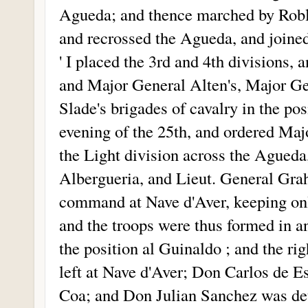
Agueda; and thence marched by Robl
and recrossed the Agueda, and joined
' I placed the 3rd and 4th divisions, 
and Major General Alten's, Major Ge
Slade's brigades of cavalry in the po
evening of the 25th, and ordered Maj
the Light division across the Agueda,
Albergueria, and Lieut. General Grah
command at Nave d'Aver, keeping onl
and the troops were thus formed in a
the position al Guinaldo ; and the rig
left at Nave d'Aver; Don Carlos de Es
Coa; and Don Julian Sanchez was det