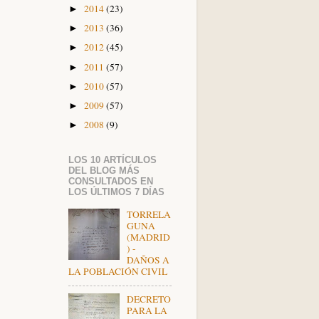
2014
(23)
►
2013
(36)
►
2012
(45)
►
2011
(57)
►
2010
(57)
►
2009
(57)
►
2008
(9)
►
LOS 10 ARTÍCULOS
DEL BLOG MÁS
CONSULTADOS EN
LOS ÚLTIMOS 7 DÍAS
TORRELA
GUNA
(MADRID
) -
DAÑOS A
LA POBLACIÓN CIVIL
DECRETO
PARA LA