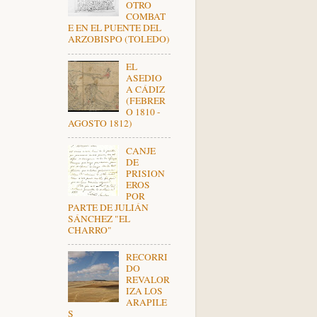
OTRO
COMBAT
E EN EL PUENTE DEL
ARZOBISPO (TOLEDO)
EL
ASEDIO
A CÁDIZ
(FEBRER
O 1810 -
AGOSTO 1812)
CANJE
DE
PRISION
EROS
POR
PARTE DE JULIÁN
SÁNCHEZ "EL
CHARRO"
RECORRI
DO
REVALOR
IZA LOS
ARAPILE
S