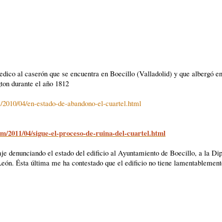
dedico al caserón que se encuentra en Boecillo (Valladolid) y que albergó en
ton durante el año 1812
m/2010/04/en-estado-de-abandono-el-cuartel.html
om/2011/04/sigue-el-proceso-de-ruina-del-cuartel.html
e denunciando el estado del edificio al Ayuntamiento de Boecillo, a la Di
 León. Ésta última me ha contestado que el edificio no tiene lamentablemen