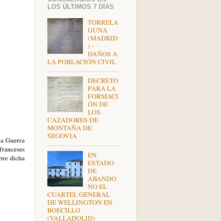
LOS ÚLTIMOS 7 DÍAS
TORRELA
GUNA
(MADRID
) -
DAÑOS A
LA POBLACIÓN CIVIL
DECRETO
PARA LA
FORMACI
ÓN DE
LOS
CAZADORES DE
MONTAÑA DE
SEGOVIA
la Guerra
franceses
EN
bre dicha
ESTADO
DE
ABANDO
NO EL
CUARTEL GENERAL
DE WELLINGTON EN
BOECILLO
(VALLADOLID)