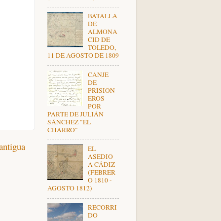
BATALLA
DE
ALMONA
CID DE
TOLEDO,
11 DE AGOSTO DE 1809
CANJE
DE
PRISION
EROS
POR
PARTE DE JULIÁN
SÁNCHEZ "EL
CHARRO"
antigua
EL
ASEDIO
A CÁDIZ
(FEBRER
O 1810 -
AGOSTO 1812)
RECORRI
DO