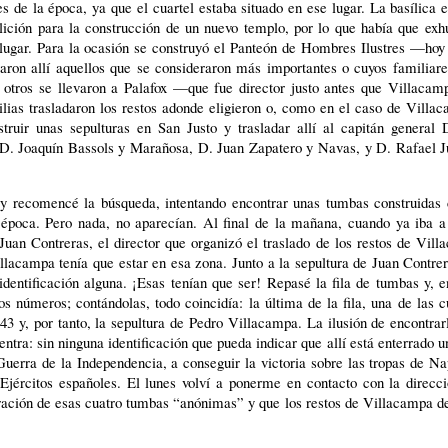
res de la época, ya que el cuartel estaba situado en ese lugar. La basílica 
ición para la construcción de un nuevo templo, por lo que había que exh
ro lugar. Para la ocasión se construyó el Panteón de Hombres Ilustres —ho
ron allí aquellos que se consideraron más importantes o cuyos familiare
e otros se llevaron a Palafox —que fue director justo antes que Villaca
ilias trasladaron los restos adonde eligieron o, como en el caso de Villa
ruir unas sepulturas en San Justo y trasladar allí al capitán general 
 D. Joaquín Bassols y Marañosa, D. Juan Zapatero y Navas, y D. Rafael J
 y recomencé la búsqueda, intentando encontrar unas tumbas construidas
a época. Pero nada, no aparecían. Al final de la mañana, cuando ya iba a
uan Contreras, el director que organizó el traslado de los restos de Vil
lacampa tenía que estar en esa zona. Junto a la sepultura de Juan Contre
 identificación alguna. ¡Esas tenían que ser! Repasé la fila de tumbas y, 
s números; contándolas, todo coincidía: la última de la fila, una de las c
43 y, por tanto, la sepultura de Pedro Villacampa. La ilusión de encontrar
entra: sin ninguna identificación que pueda indicar que allí está enterrado u
uerra de la Independencia, a conseguir la victoria sobre las tropas de N
 Ejércitos españoles. El lunes volví a ponerme en contacto con la direcc
ación de esas cuatro tumbas “anónimas” y que los restos de Villacampa d