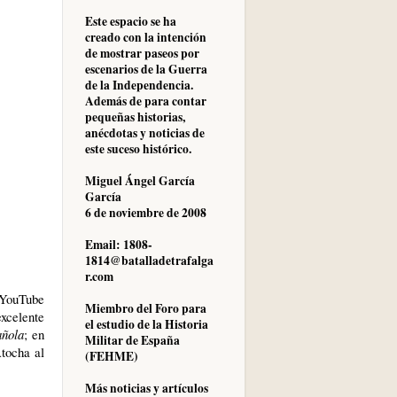
Este espacio se ha
creado con la intención
de mostrar paseos por
escenarios de la Guerra
de la Independencia.
Además de para contar
pequeñas historias,
anécdotas y noticias de
este suceso histórico.
Miguel Ángel García
García
6 de noviembre de 2008
Email: 1808-
1814@batalladetrafalga
r.com
uTube
Miembro del Foro para
celente
el estudio de la Historia
añola
; en
Militar de España
Atocha al
(FEHME)
Más noticias y artículos