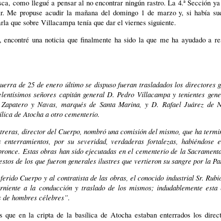
ca, como llegué a pensar al no encontrar ningún rastro. La 4.ª Sección ya
r. Me propuse acudir la mañana del domingo 1 de marzo y, si había sue
rla que sobre Villacampa tenía que dar el viernes siguiente.
encontré una noticia que finalmente ha sido la que me ha ayudado a res
erra de 25 de enero último se dispuso fueran trasladados los directores 
elentísimos señores capitán general D. Pedro Villacampa y tenientes gene
 Zapatero y Navas, marqués de Santa Marina, y D. Rafael Juárez de 
lica de Atocha a otro cementerio.
ntreras, director del Cuerpo, nombró una comisión del mismo, que ha term
os enterramientos, por su severidad, verdaderas fortalezas, habiéndose 
bronce. Estas obras han sido ejecutadas en el cementerio de la Sacrament
estos de los que fueron generales ilustres que vertieron su sangre por la Pat
eferido Cuerpo y al contratista de las obras, el conocido industrial Sr. Rubi
rniente a la conducción y traslado de los mismos; indudablemente esta
os de hombres célebres”.
 que en la cripta de la basílica de Atocha estaban enterrados los direct