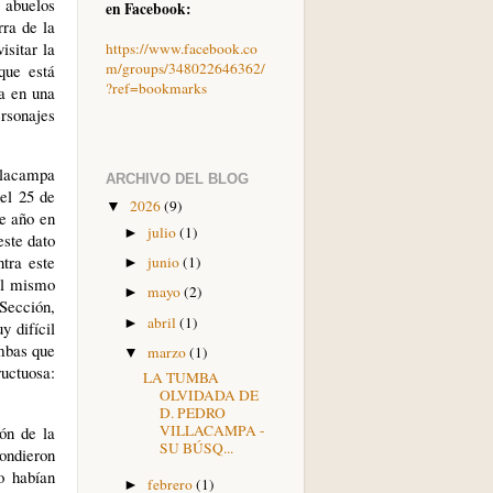
s abuelos
en Facebook:
rra de la
sitar la
https://www.facebook.co
m/groups/348022646362/
que está
?ref=bookmarks
ra en una
rsonajes
illacampa
ARCHIVO DEL BLOG
el 25 de
2026
(9)
▼
e año en
julio
(1)
►
este dato
tra este
junio
(1)
►
el mismo
mayo
(2)
►
 Sección,
abril
(1)
►
y difícil
umbas que
marzo
(1)
▼
uctuosa:
LA TUMBA
OLVIDADA DE
D. PEDRO
VILLACAMPA -
ón de la
SU BÚSQ...
ondieron
o habían
febrero
(1)
►