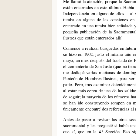
Me llamó la atención, porque la Sacrame
están enterrados en este último. Había 
Independencia en alguno de ellos —al 
tumba en alguna de las ocasiones en q
enterrado en una tumba bien señalada y
pequeña publicación de la Sacramental
ilustres que están enterrados allí.
Comencé a realizar búsquedas en Interne
se hizo en 1902, justo el mismo año en
mayo, un mes después del traslado de P
el cementerio de San Justo (que no tiene
me dediqué varias mañanas de domingo 
Panteón de Hombres Ilustres, para ver 
patio. Pero, tras examinar detenidament
al estar más cerca de una de las salida
de seguir; la mayoría de los números ha
se han ido construyendo rompen en m
únicamente encontré dos referencias al 
Antes de pasar a revisar las otras sec
sacramental y les pregunté si había u
que sí, que en la 4.ª Sección. Eso si