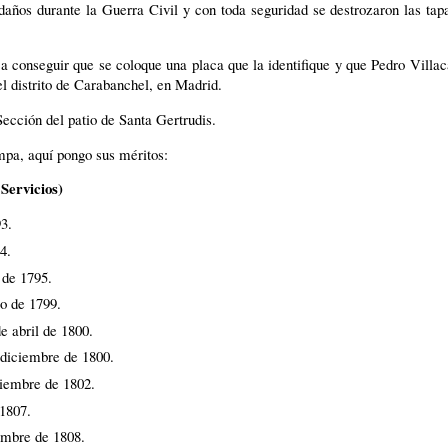
daños durante la Guerra Civil y con toda seguridad se destrozaron las tap
a conseguir que se coloque una placa que la identifique y que Pedro Vill
l distrito de Carabanchel, en Madrid.
Sección del patio de Santa Gertrudis.
mpa, aquí pongo sus méritos:
Servicios)
93
.
94
.
 de 1795
.
ro de 1799
.
de abril de 1800
.
 diciembre de 1800
.
ciembre de 1802
.
 1807
.
iembre de 1808
.