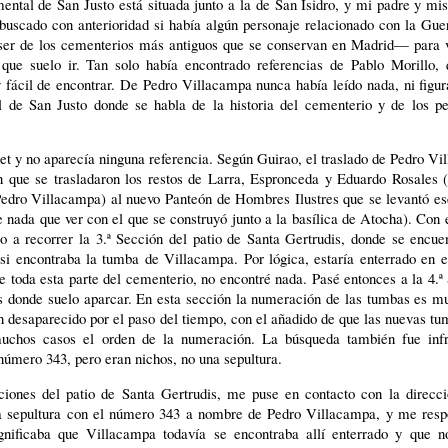
ntal de San Justo está situada junto a la de San Isidro, y mi padre y mi
buscado con anterioridad si había algún personaje relacionado con la Gue
ser de los cementerios más antiguos que se conservan en Madrid— para vi
ue suelo ir. Tan solo había encontrado referencias de Pablo Morillo, 
 fácil de encontrar. De Pedro Villacampa nunca había leído nada, ni figu
 de San Justo donde se habla de la historia del cementerio y de los pe
t y no aparecía ninguna referencia. Según Guirao, el traslado de Pedro V
 que se trasladaron los restos de Larra, Espronceda y Eduardo Rosales (
edro Villacampa) al nuevo Panteón de Hombres Ilustres que se levantó es
 nada que ver con el que se construyó junto a la basílica de Atocha). Con 
a recorrer la 3.ª Sección del patio de Santa Gertrudis, donde se encuen
si encontraba la tumba de Villacampa. Por lógica, estaría enterrado en 
e toda esta parte del cementerio, no encontré nada. Pasé entonces a la 4.ª
s donde suelo aparcar. En esta sección la numeración de las tumbas es mu
n desaparecido por el paso del tiempo, con el añadido de que las nuevas t
uchos casos el orden de la numeración. La búsqueda también fue infr
número 343, pero eran nichos, no una sepultura.
ciones del patio de Santa Gertrudis, me puse en contacto con la direcci
na sepultura con el número 343 a nombre de Pedro Villacampa, y me resp
gnificaba que Villacampa todavía se encontraba allí enterrado y que n