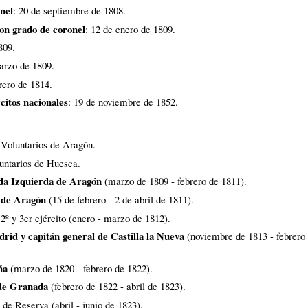
nel
: 20 de septiembre de 1808
.
con grado de coronel
: 12 de enero de 1809
.
809
.
arzo de 1809
.
brero de 1814
.
citos nacionales
: 19 de noviembre de 1852
.
e Voluntarios de Aragón
.
luntarios de Huesca
.
ada Izquierda de Aragón
(marzo de 1809 - febrero de 1811)
.
o de Aragón
(15 de febrero - 2 de abril de 1811)
.
2º y 3er ejército (enero - marzo de 1812)
.
id y capitán general de Castilla la Nueva
(noviembre de 1813 - febrero
ña
(marzo de 1820 - febrero de 1822)
.
 de Granada
(febrero de 1822 - abril de 1823)
.
 de Reserva (abril - junio de 1823)
.