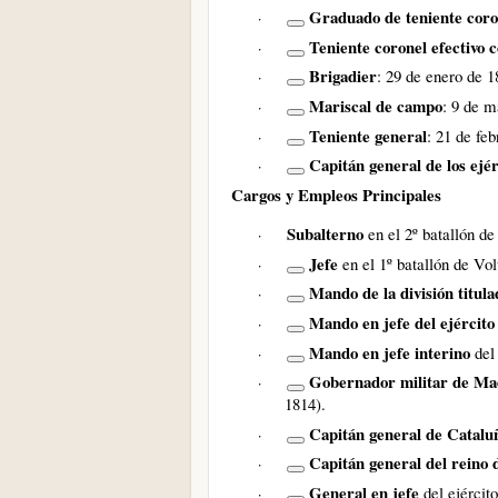
Graduado de teniente coro
·
Teniente coronel efectivo 
·
Brigadier
: 29 de enero de 1
·
Mariscal de campo
: 9 de m
·
Teniente general
: 21 de fe
·
Capitán general de los ejér
·
Cargos y Empleos Principales
Subalterno
en el 2º batallón d
·
Jefe
en el 1º batallón de Vo
·
Mando de la división
titul
·
Mando en jefe del ejércit
·
Mando en jefe interino
del 
·
Gobernador militar de Madr
·
1814)
.
Capitán general de Catalu
·
Capitán general del reino
·
General en jefe
del ejército
·