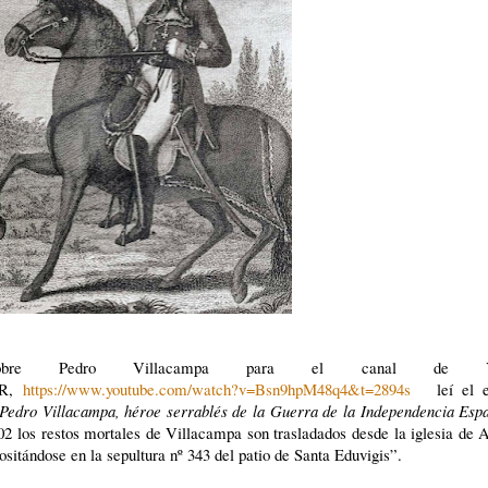
sobre Pedro Villacampa para el canal de Yo
AR,
https://www.youtube.com/watch?v=Bsn9hpM48q4&t=2894s
leí el ex
Pedro Villacampa, héroe serrablés de la Guerra de la Independencia Esp
902 los restos mortales de Villacampa son trasladados desde la iglesia de 
sitándose en la sepultura nº 343 del patio de Santa Eduvigis”.