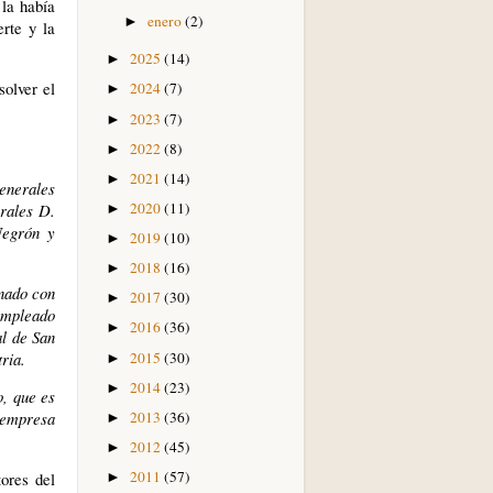
 la había
enero
(2)
►
rte y la
2025
(14)
►
olver el
2024
(7)
►
2023
(7)
►
2022
(8)
►
2021
(14)
►
generales
2020
(11)
rales D.
►
Negrón y
2019
(10)
►
2018
(16)
►
inado con
2017
(30)
►
empleado
2016
(36)
►
al de San
2015
(30)
ria.
►
2014
(23)
►
o, que es
2013
(36)
 empresa
►
2012
(45)
►
2011
(57)
ores del
►