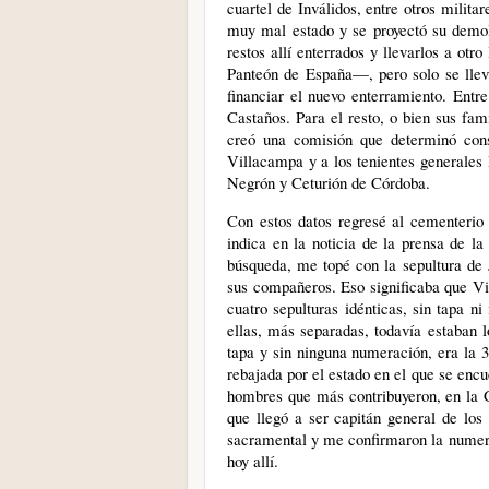
cuartel de Inválidos, entre otros milita
muy mal estado y se proyectó su demol
restos allí enterrados y llevarlos a ot
Panteón de España—, pero solo se lleva
financiar el nuevo enterramiento. Entr
Castaños. Para el resto, o bien sus fam
creó una comisión que determinó const
Villacampa y a los tenientes generales
Negrón y Ceturión de Córdoba.
Con estos datos regresé al cementerio
indica en la noticia de la prensa de l
búsqueda, me topé con la sepultura de J
sus compañeros. Eso significaba que Vil
cuatro sepulturas idénticas, sin tapa ni
ellas, más separadas, todavía estaban lo
tapa y sin ninguna numeración, era la 3
rebajada por el estado en el que se encu
hombres que más contribuyeron, en la G
que llegó a ser capitán general de los
sacramental y me confirmaron la numer
hoy allí.