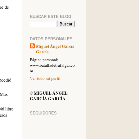
re de
BUSCAR ESTE BLOG
DATOS PERSONALES
Miguel Ángel García
García
Página personal:
www.batalladetrafalgar.co
m
Ver todo mi perfil
ncedió
MIGUEL ÁNGEL
©
Más
GARCÍA GARCÍA
46 libre
SEGUIDORES
rsos