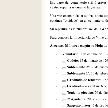
Esa parte del cementerio sufrió graves 
cuatro sepulturas durante la guerra.
Una vez encontrada su tumba, ahora toc
continúe “olvidado” en un cementerio de
Su sepultura es la número 343 de la 4.ª 
Para conocer la importancia de Villaca
Ascensos Militares (según su Hoja de 
Voluntario
: 1 de octubre de 17
·
Cadete
: 15 de marzo de 17
·
Subteniente 2º
: 30 de enero
·
Subteniente 1º
: 15 de febre
·
Graduado de teniente
: 19 
·
Graduado de capitán
: 6 de
·
Teniente efectivo
: 26 de di
·
2º Ayudante
: 29 de abril de
·
Sargento mayor
: 6 de sept
·