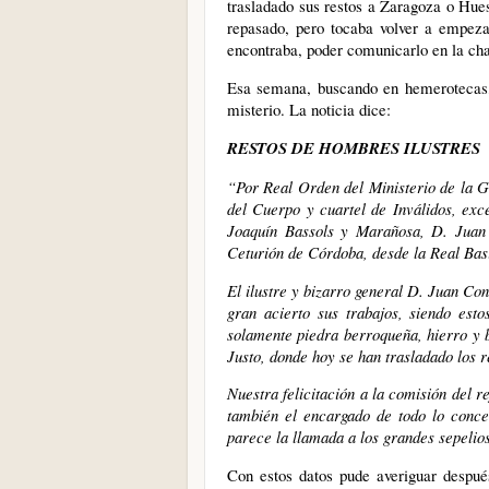
trasladado sus restos a Zaragoza o Hues
repasado, pero tocaba volver a empeza
encontraba, poder comunicarlo en la cha
Esa semana, buscando en hemerotecas, 
misterio. La noticia dice:
RESTOS DE HOMBRES ILUSTRES
“Por Real Orden del Ministerio de la Gu
del Cuerpo y cuartel de Inválidos, exc
Joaquín Bassols y Marañosa, D. Juan
Ceturión de Córdoba, desde la Real Basí
El ilustre y bizarro general D. Juan Co
gran acierto sus trabajos, siendo est
solamente piedra berroqueña, hierro y 
Justo, donde hoy se han trasladado los r
Nuestra felicitación a la comisión del r
también el encargado de todo lo conce
parece la llamada a los grandes sepeli
Con estos datos pude averiguar después