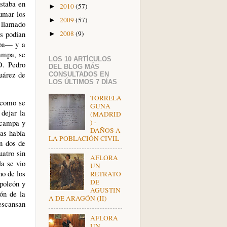
estaba en
2010
(57)
►
umar los
2009
(57)
►
y llamado
s podían
2008
(9)
►
mpa— y a
campa, se
LOS 10 ARTÍCULOS
D. Pedro
DEL BLOG MÁS
uárez de
CONSULTADOS EN
LOS ÚLTIMOS 7 DÍAS
TORRELA
 como se
GUNA
 dejar la
(MADRID
) -
lacampa y
DAÑOS A
ras había
LA POBLACIÓN CIVIL
en dos de
uatro sin
AFLORA
la se vio
UN
no de los
RETRATO
DE
apoleón y
AGUSTIN
ión de la
A DE ARAGÓN (II)
escansan
AFLORA
UN